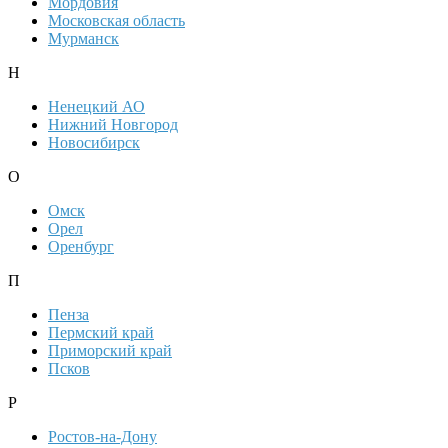
Мордовия
Московская область
Мурманск
Н
Ненецкий АО
Нижний Новгород
Новосибирск
О
Омск
Орел
Оренбург
П
Пенза
Пермский край
Приморский край
Псков
Р
Ростов-на-Дону