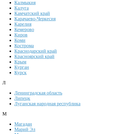
Калмыкия
Калуга
Камчатский край
Карачаево-Черкесия
Карелия
Кемерово
Киров
Коми
Кострома
Краснодарский край
Красноярский край
Крым
Курган
Курск
Л
Ленинградская область
Липецк
Луганская народная республика
М
Магадан
Марий Эл