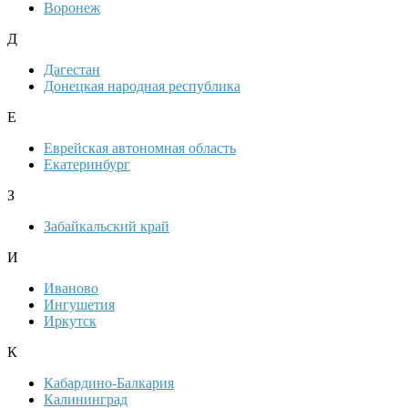
Воронеж
Д
Дагестан
Донецкая народная республика
Е
Еврейская автономная область
Екатеринбург
З
Забайкальский край
И
Иваново
Ингушетия
Иркутск
К
Кабардино-Балкария
Калининград