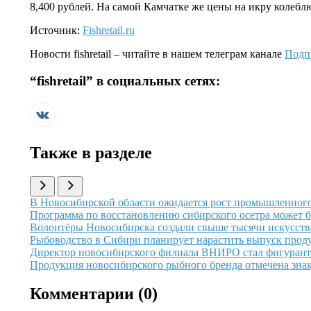
8,400 рублей. На самой Камчатке же цены на икру колеблю
Источник:
Fishretail.ru
Новости
fishretail
– читайте в нашем телеграм канале
Подп
“
fishretail
” в социальных сетях:
Также в разделе
Иллюстрация новости
В Новосибирской области ожидается рост промышленног
Иллюстрация новости
Программа по восстановлению сибирского осетра может б
Иллюстрация новости
Волонтёры Новосибирска создали свыше тысячи искусст
Иллюстрация новости
Рыбоводство в Сибири планирует нарастить выпуск прод
Иллюстрация новости
Директор новосибирского филиала ВНИРО стал фигуранто
Иллюстрация новости
Продукция новосибирского рыбного бренда отмечена знак
Комментарии (
0
)