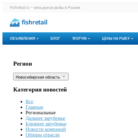
Раздел навигации по сайту fishretail.r
Fishretail.ru – весь
рынок рыбы
в России.
Авторизация и меню пользователя
Навигация по разделам сайта fishretail.ru
ОБЪЯВЛЕНИЯ
БЛОГ
ФОРУМ
ЦЕНЫ НА РЫБУ
Объявления
Все темы
О мониторингах
В Новосибирске продается икра камч
Фильтры
Регион
Горячее предложение
Избранные
Актуальные мо
Новосибирская область
Мои объявления
С моим участием
Динамика цен
Категория новостей
Отзывы
Все
Главные
Региональные
Дальнее зарубежье
Ближнее зарубежье
Новости компаний
Обзоры отрасли