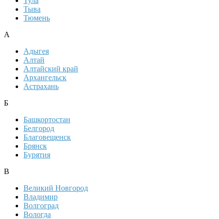
Тула
Тыва
Тюмень
А
Адыгея
Алтай
Алтайский край
Архангельск
Астрахань
Б
Башкортостан
Белгород
Благовещенск
Брянск
Бурятия
В
Великий Новгород
Владимир
Волгоград
Вологда