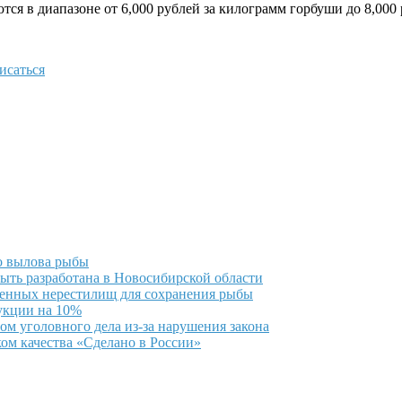
тся в диапазоне от 6,000 рублей за килограмм горбуши до 8,000 
исаться
о вылова рыбы
ыть разработана в Новосибирской области
венных нерестилищ для сохранения рыбы
укции на 10%
м уголовного дела из-за нарушения закона
ом качества «Сделано в России»