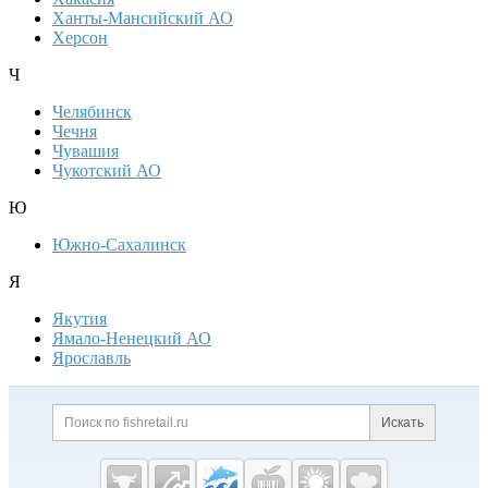
Ханты-Мансийский АО
Херсон
Ч
Челябинск
Чечня
Чувашия
Чукотский АО
Ю
Южно-Сахалинск
Я
Якутия
Ямало-Ненецкий АО
Ярославль
Дополнительная информация
Поиск по сайту и ссылк
Искать
Cсылки на полезные проекты