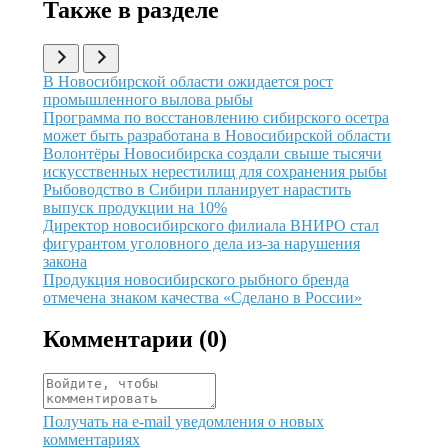
Также в разделе
Иллюстрация новости
В Новосибирской области ожидается рост
промышленного вылова рыбы
Иллюстрация новости
Программа по восстановлению сибирского осетра
может быть разработана в Новосибирской области
Иллюстрация новости
Волонтёры Новосибирска создали свыше тысячи
искусственных нерестилищ для сохранения рыбы
Иллюстрация новости
Рыбоводство в Сибири планирует нарастить
выпуск продукции на 10%
Иллюстрация новости
Директор новосибирского филиала ВНИРО стал
фигурантом уголовного дела из-за нарушения
закона
Иллюстрация новости
Продукция новосибирского рыбного бренда
отмечена знаком качества «Сделано в России»
Комментарии (
0
)
Получать на e‑mail уведомления о новых
комментариях