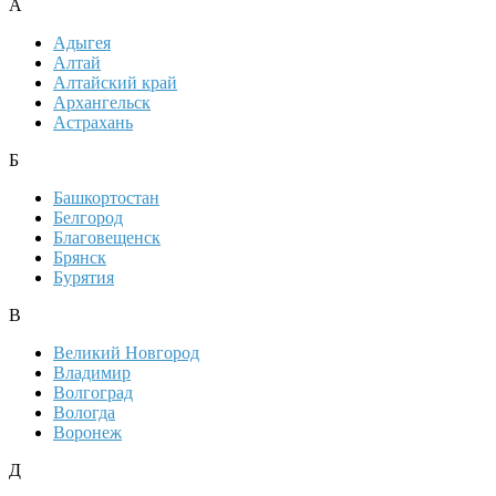
А
Адыгея
Алтай
Алтайский край
Архангельск
Астрахань
Б
Башкортостан
Белгород
Благовещенск
Брянск
Бурятия
В
Великий Новгород
Владимир
Волгоград
Вологда
Воронеж
Д