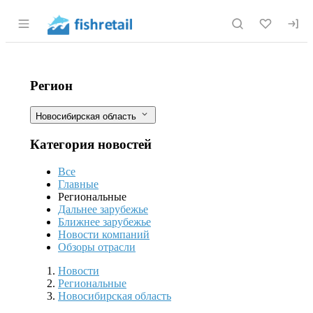
Раздел навигации по сайту fishretail.r
Новосибирский ротан стал популярн
Фильтры
Регион
Новосибирская область
Категория новостей
Все
Главные
Региональные
Дальнее зарубежье
Ближнее зарубежье
Новости компаний
Обзоры отрасли
Новости
Разделы
Новости
Региональные
Новосибирская область