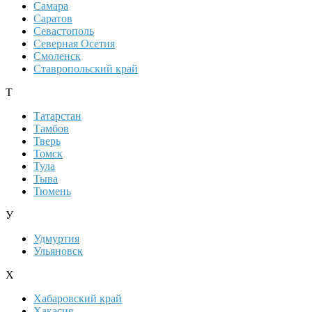
Самара
Саратов
Севастополь
Северная Осетия
Смоленск
Ставропольский край
Т
Татарстан
Тамбов
Тверь
Томск
Тула
Тыва
Тюмень
У
Удмуртия
Ульяновск
Х
Хабаровский край
Хакасия