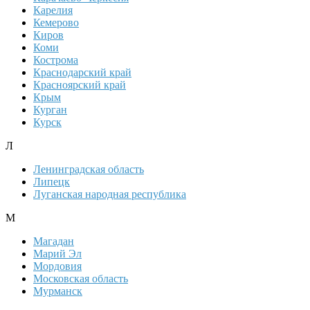
Карелия
Кемерово
Киров
Коми
Кострома
Краснодарский край
Красноярский край
Крым
Курган
Курск
Л
Ленинградская область
Липецк
Луганская народная республика
М
Магадан
Марий Эл
Мордовия
Московская область
Мурманск