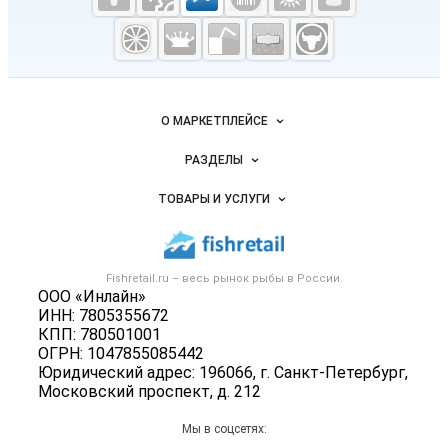
Fishretail.ru —
рыба,
морепродукты
Важные разделы и контакты
Навигация по сайту
О МАРКЕТПЛЕЙСЕ
Новости Fishretail.ru
РАЗДЕЛЫ
Услуги и цены
Объявления
ТОВАРЫ И УСЛУГИ
Размещение рекламы
Каталог компаний
Рыбные снеки
Публичная оферта
Новости рынка
Рыба
Контактная информация
Форум
Fishretail.ru – весь
рынок рыбы
в России.
Икра
Политика обработки персональных данных
ООО «Инлайн»
Бренды
Морепродукты
ИНН: 7805355672
Для СМИ
Мониторинг
КПП: 780501001
Рыбопосадочный материал
ОГРН: 1047855085442
Вакансии
Полуфабрикаты
Юридический адрес: 196066, г. Санкт-Петербург,
Блог
Московский проспект, д. 212
Консервы
Добавить объявление
Мы в соцсетях:
Карта объявлений