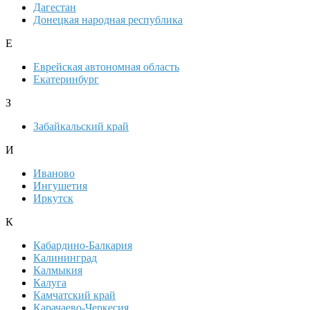
Дагестан
Донецкая народная республика
Е
Еврейская автономная область
Екатеринбург
З
Забайкальский край
И
Иваново
Ингушетия
Иркутск
К
Кабардино-Балкария
Калининград
Калмыкия
Калуга
Камчатский край
Карачаево-Черкесия