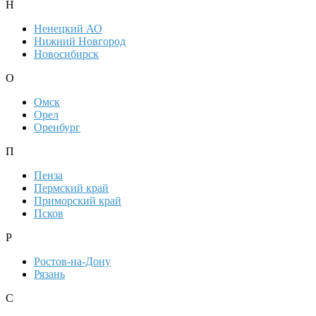
Н
Ненецкий АО
Нижний Новгород
Новосибирск
О
Омск
Орел
Оренбург
П
Пенза
Пермский край
Приморский край
Псков
Р
Ростов-на-Дону
Рязань
С